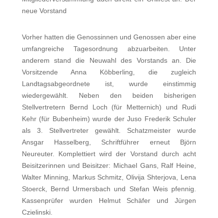
neue Vorstand
Vorhe
r ha
tten die
Ge
nossinnen und Genossen aber eine
umfangreiche Tagesordnung abzuarbeiten. Unter
anderem stand die Neuwahl des Vorstands an. Die
Vorsitzende Anna Köbberling, die zugleich
Landtagsabgeordnete ist, wurde einstimm
ig
wiedergewählt. Neben den beiden bisherigen
Stellvertretern Bernd Loch (für Metternich) und Rudi
Kehr (für Bubenheim) wurde der Juso Frederik Schuler
als 3. Stellvertreter gewählt. Schatzmeister wurde
Ansgar Hasselberg, Schriftführer erneut Björn
Neureuter. Komplettiert wird der Vorstand durch acht
Beisitzerinnen und Beisitzer: Michael Gans, Ralf Heine,
Walter Minning, Markus Schmitz, Olivija Shterjova, Lena
Stoerck, Bernd Urmersbach und Stefan Weis pfennig.
Kassenprüfer wurden Helmut Schäfer und Jürgen
Czielinski.