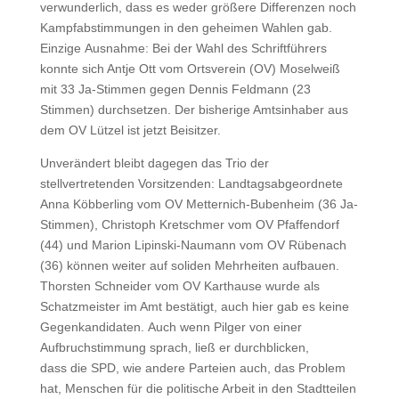
verwunderlich, dass es weder größere Differenzen noch
Kampfabstimmungen in den geheimen Wahlen gab.
Einzige Ausnahme: Bei der Wahl des Schriftführers
konnte sich Antje Ott vom Ortsverein (OV) Moselweiß
mit 33 Ja-Stimmen gegen Dennis Feldmann (23
Stimmen) durchsetzen. Der bisherige Amtsinhaber aus
dem OV Lützel ist jetzt Beisitzer.
Unverändert bleibt dagegen das Trio der
stellvertretenden Vorsitzenden: Landtagsabgeordnete
Anna Köbberling vom OV Metternich-Bubenheim (36 Ja-
Stimmen), Christoph Kretschmer vom OV Pfaffendorf
(44) und Marion Lipinski-Naumann vom OV Rübenach
(36) können weiter auf soliden Mehrheiten aufbauen.
Thorsten Schneider vom OV Karthause wurde als
Schatzmeister im Amt bestätigt, auch hier gab es keine
Gegenkandidaten. Auch wenn Pilger von einer
Aufbruchstimmung sprach, ließ er durchblicken,
dass die SPD, wie andere Parteien auch, das Problem
hat, Menschen für die politische Arbeit in den Stadtteilen