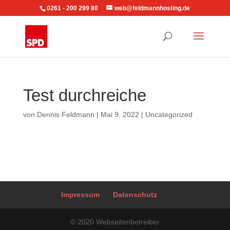
0261 - 200 299 80
web@feldmannhosting.de
Test durchreiche
von
Dennis Feldmann
|
Mai 9, 2022
|
Uncategorized
Impressum
Datenschutz
© 2020 Webseitenbetreiber